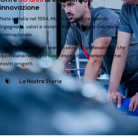
innovazione
Nata in Italia nel 1994, Movin è cresciuta unendo
ingegneria, valori e visione fino a diventare una realtà
internazionale.
Oggi contiamo su un team di oltre 50 professionisti che
quotidianamente portano l’esperienza trentennale nei
nostri progetti.
La Nostra Storia