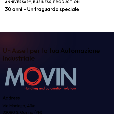
ANNIVERSARY
,
BUSINESS
,
PRODUCTION
30 anni – Un traguardo speciale
Un Asset per la tua Automazione
Industriale
Address
Via Maniago, 43/a
33080 S. Quirino (PN)