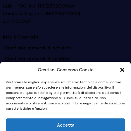
Italy – VAT No. IT01268300934
Company Register: PN01268300934
SDI: M5UXCR1
Info e Contatti
Condizioni generali di acquisto
Condizioni generali di vendita
Storia e Mission Movin
Gestisci Consenso Cookie
Codice Etico
Per fornire le migliori esperienze, utilizziamo tecnologie come i cookie
per memorizzare e/o accedere alle informazioni del dispositivo. Il
Contatti
consenso a queste tecnologie ci permetterà di elaborare dati come il
comportamento di navigazione o ID unici su questo sito. Non
movin@movin.it
acconsentire o ritirare il consenso può influire negativamente su alcune
caratteristiche e funzioni.
Socials
Accetta
Linkedin