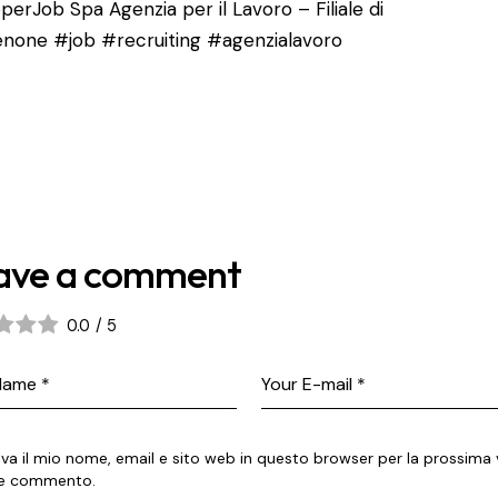
perJob Spa Agenzia per il Lavoro – Filiale di
enone
#job
#recruiting
#agenzialavoro
ave a comment
0.0
/
5
lva il mio nome, email e sito web in questo browser per la prossima 
e commento.