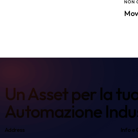
NON 
Movi
Un Asset per la tu
Automazione Indus
Address
Info e 